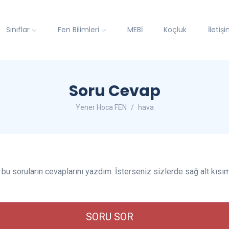
Sınıflar
Fen Bilimleri
MEBİ
Koçluk
İletiş
Soru Cevap
Yener Hoca FEN
hava
e bu soruların cevaplarını yazdım. İsterseniz sizlerde sağ alt kıs
SORU SOR