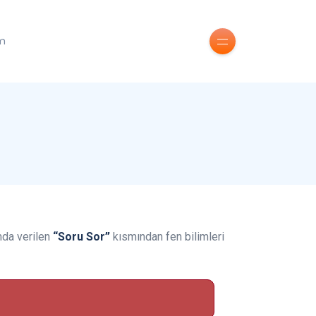
im
ımda verilen
“Soru Sor”
kısmından fen bilimleri