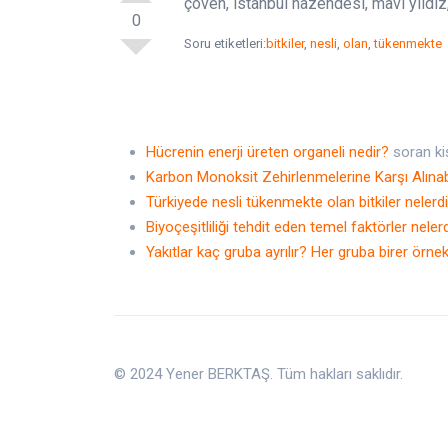
çöven, istanbul nazendesi, mavi yıldız
0
Soru etiketleri:
bitkiler
,
nesli
,
olan
,
tükenmekte
Hücrenin enerji üreten organeli nedir?
soran ki
Karbon Monoksit Zehirlenmelerine Karşı Alınab
Türkiyede nesli tükenmekte olan bitkiler nelerd
Biyoçeşitliliği tehdit eden temel faktörler neler
Yakıtlar kaç gruba ayrılır? Her gruba birer örnek
© 2024 Yener BERKTAŞ. Tüm hakları saklıdır.