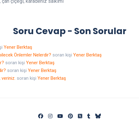
, çan çiçeği, karadeniz salkımı
Soru Cevap - Son Sorular
şi
Yener Berktaş
ilecek Önlemler Nelerdir?
soran kişi
Yener Berktaş
ir?
soran kişi
Yener Berktaş
dir?
soran kişi
Yener Berktaş
 veriniz.
soran kişi
Yener Berktaş