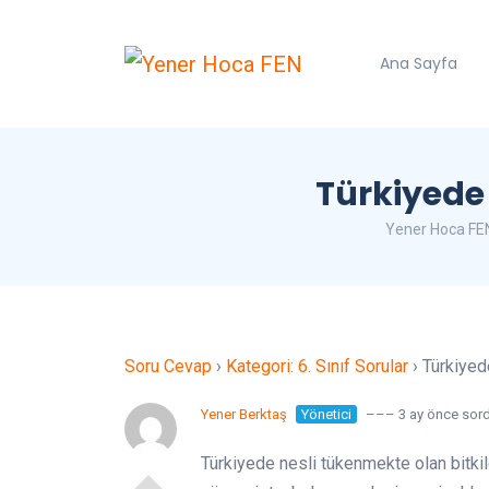
Ana Sayfa
Türkiyede 
Yener Hoca FE
Soru Cevap
›
Kategori: 6. Sınıf Sorular
›
Türkiyed
Yener Berktaş
Yönetici
––– 3 ay önce sor
Türkiyede nesli tükenmekte olan bitkile