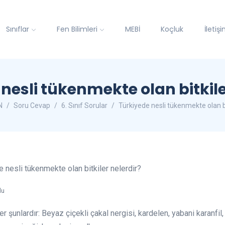
Sınıflar
Fen Bilimleri
MEBİ
Koçluk
İletiş
nesli tükenmekte olan bitkile
N
Soru Cevap
6. Sınıf Sorular
Türkiyede nesli tükenmekte olan bi
e nesli tükenmekte olan bitkiler nelerdir?
du
r şunlardır: Beyaz çiçekli çakal nergisi, kardelen, yabani karanfil,