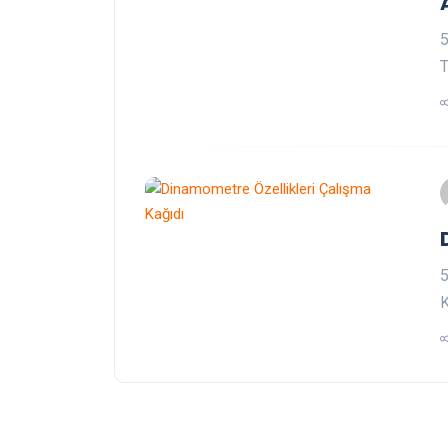
5
T
5
K