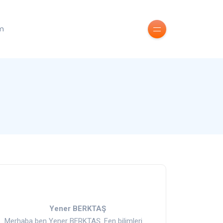
im
Yener BERKTAŞ
Merhaba ben Yener BERKTAŞ. Fen bilimleri